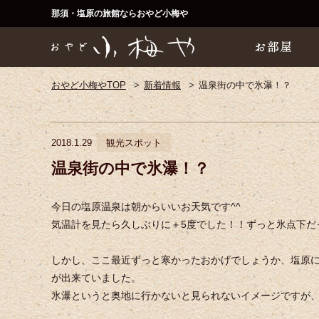
那須・塩原の旅館ならおやど小梅や
おやど小梅やTOP
新着情報
温泉街の中で氷瀑！？
2018.1.29
観光スポット
温泉街の中で氷瀑！？
今日の塩原温泉は朝からいいお天気です^^
気温計を見たら久しぶりに＋5度でした！！ずっと氷点下だ
しかし、ここ最近ずっと寒かったおかげでしょうか、塩原
が出来ていました。
氷瀑というと奥地に行かないと見られないイメージですが